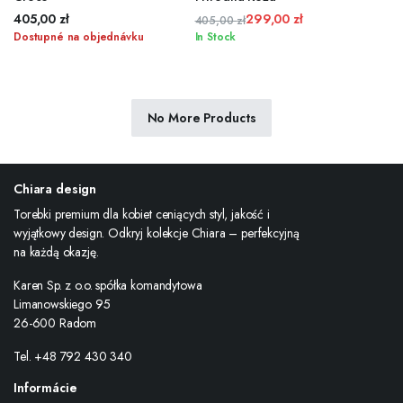
405,00
zł
299,00
zł
405,00
zł
Pôvodná
Aktuálna
Dostupné na objednávku
In Stock
cena
cena
bola:
je:
405,00 zł.
299,00 zł.
No More Products
Chiara design
Torebki premium dla kobiet ceniących styl, jakość i
wyjątkowy design. Odkryj kolekcje Chiara – perfekcyjną
na każdą okazję.
Karen Sp. z o.o. spółka komandytowa
Limanowskiego 95
26-600 Radom
Tel. +48 792 430 340
Informácie