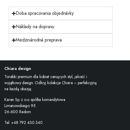
Doba spracovania objednávky
Náklady na dopravu
Medzinárodná preprava
Chiara design
Torebki premium dla kobiet ceniących styl, jakość i
wyjątkowy design. Odkryj kolekcje Chiara – perfekcyjną
na każdą okazję.
Karen Sp. z o.o. spółka komandytowa
Limanowskiego 95
26-600 Radom
Tel. +48 792 430 340