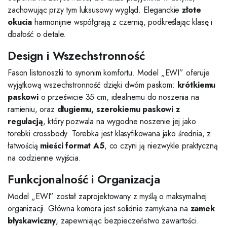
zachowując przy tym luksusowy wygląd. Eleganckie
złote
okucia
harmonijnie współgrają z czernią, podkreślając klasę i
dbałość o detale.
Design i Wszechstronność
Fason listonoszki to synonim komfortu. Model „EWI” oferuje
wyjątkową wszechstronność dzięki dwóm paskom:
krótkiemu
paskowi
o prześwicie 35 cm, idealnemu do noszenia na
ramieniu, oraz
długiemu, szerokiemu paskowi z
regulacją
, który pozwala na wygodne noszenie jej jako
torebki crossbody. Torebka jest klasyfikowana jako średnia, z
łatwością
mieści format A5
, co czyni ją niezwykle praktyczną
na codzienne wyjścia.
Funkcjonalność i Organizacja
Model „EWI” został zaprojektowany z myślą o maksymalnej
organizacji. Główna komora jest solidnie zamykana na
zamek
błyskawiczny
, zapewniając bezpieczeństwo zawartości.