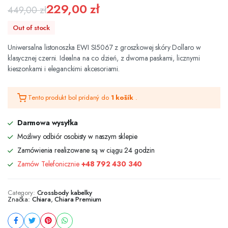
229,00
zł
449,00
zł
Pôvodná
Aktuálna
Out of stock
cena
cena
Uniwersalna listonoszka EWI SI5067 z groszkowej skóry Dollaro w
bola:
je:
klasycznej czerni. Idealna na co dzień, z dwoma paskami, licznymi
kieszonkami i eleganckimi akcesoriami.
449,00 zł.
229,00 zł.
Tento produkt bol pridaný do
1 košík
.
Darmowa wysyłka
Możliwy odbiór osobisty w naszym sklepie
Zamówienia realizowane są w ciągu 24 godzin
Zamów Telefonicznie
+48 792 430 340
Category:
Crossbody kabelky
Značka:
Chiara
,
Chiara Premium