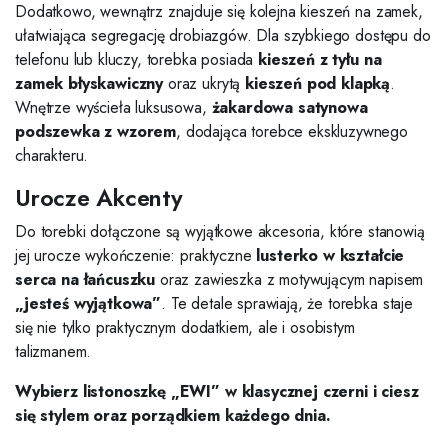
Dodatkowo, wewnątrz znajduje się kolejna kieszeń na zamek,
ułatwiająca segregację drobiazgów. Dla szybkiego dostępu do
telefonu lub kluczy, torebka posiada
kieszeń z tyłu na
zamek błyskawiczny
oraz ukrytą
kieszeń pod klapką
.
Wnętrze wyścieła luksusowa,
żakardowa satynowa
podszewka z wzorem
, dodająca torebce ekskluzywnego
charakteru.
Urocze Akcenty
Do torebki dołączone są wyjątkowe akcesoria, które stanowią
jej urocze wykończenie: praktyczne
lusterko w kształcie
serca na łańcuszku
oraz zawieszka z motywującym napisem
„jesteś wyjątkowa”
. Te detale sprawiają, że torebka staje
się nie tylko praktycznym dodatkiem, ale i osobistym
talizmanem.
Wybierz listonoszkę „EWI” w klasycznej czerni i ciesz
się stylem oraz porządkiem każdego dnia.