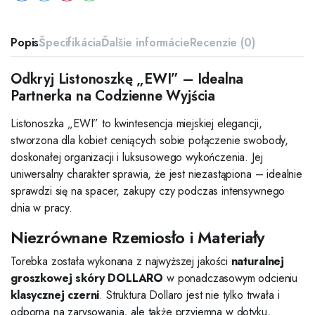
Popis
Špecifikácia
Ďalšie informácie
Recenzie (0)
Odkryj Listonoszkę „EWI” – Idealna
Partnerka na Codzienne Wyjścia
Listonoszka „EWI” to kwintesencja miejskiej elegancji,
stworzona dla kobiet ceniących sobie połączenie swobody,
doskonałej organizacji i luksusowego wykończenia. Jej
uniwersalny charakter sprawia, że jest niezastąpiona – idealnie
sprawdzi się na spacer, zakupy czy podczas intensywnego
dnia w pracy.
Niezrównane Rzemiosło i Materiały
Torebka została wykonana z najwyższej jakości
naturalnej
groszkowej skóry DOLLARO
w ponadczasowym odcieniu
klasycznej czerni
. Struktura Dollaro jest nie tylko trwała i
odporna na zarysowania, ale także przyjemna w dotyku,