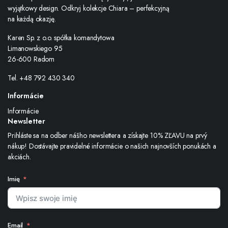
wyjątkowy design. Odkryj kolekcje Chiara – perfekcyjną
na każdą okazję.
Karen Sp. z o.o. spółka komandytowa
Limanowskiego 95
26-600 Radom
Tel. +48 792 430 340
Informácie
Informácie
Newsletter
Prihláste sa na odber nášho newslettera a získajte 10% ZĽAVU na prvý
nákup! Dostávajte pravidelné informácie o našich najnovších ponukách a
akciách.
Imię
Email