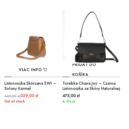
449,00 zł.
309,00 zł.
449,00 zł.
229,00 zł.
PRIDAŤ DO
VIAC INFO
KOŠÍKA
Listonoszka Skórzana EWI –
Torebka Chiara Joy – Czarna
Solony Karmel
Listonoszka ze Skóry Naturalnej
229,00
zł
475,00
zł
449,00
zł
Pôvodná
Aktuálna
Out of stock
In Stock
cena
cena
bola:
je:
449,00 zł.
229,00 zł.