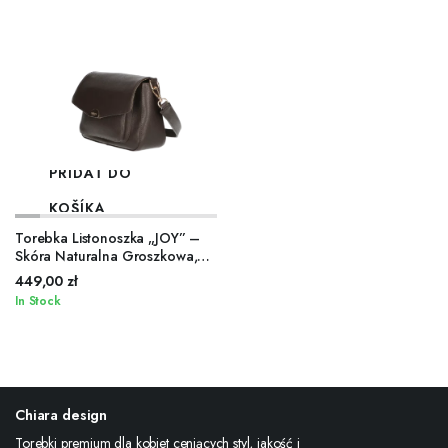
PRIDAŤ DO
KOŠÍKA
Torebka Listonoszka „JOY” –
Skóra Naturalna Groszkowa,
Czekolada
449,00
zł
In Stock
Chiara design
Torebki premium dla kobiet ceniących styl, jakość i