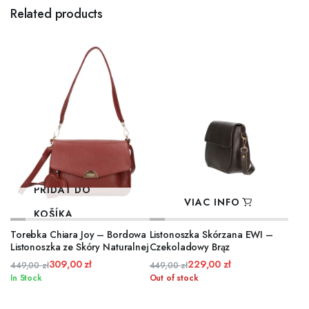
Related products
PRIDAŤ DO
VIAC INFO
KOŠÍKA
Torebka Chiara Joy – Bordowa
Listonoszka Skórzana EWI –
Listonoszka ze Skóry Naturalnej
Czekoladowy Brąz
309,00
zł
229,00
zł
449,00
zł
449,00
zł
Pôvodná
Aktuálna
Pôvodná
Aktuálna
In Stock
Out of stock
cena
cena
cena
cena
bola:
je:
bola:
je: