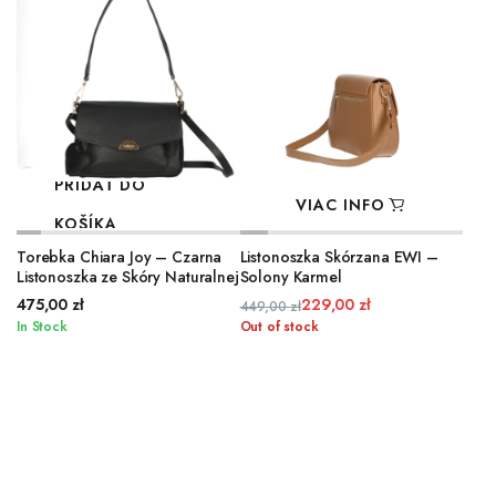
PRIDAŤ DO
VIAC INFO
KOŠÍKA
Torebka Chiara Joy – Czarna
Listonoszka Skórzana EWI –
Listonoszka ze Skóry Naturalnej
Solony Karmel
475,00
zł
229,00
zł
449,00
zł
Pôvodná
Aktuálna
In Stock
Out of stock
cena
cena
bola:
je:
449,00 zł.
229,00 zł.