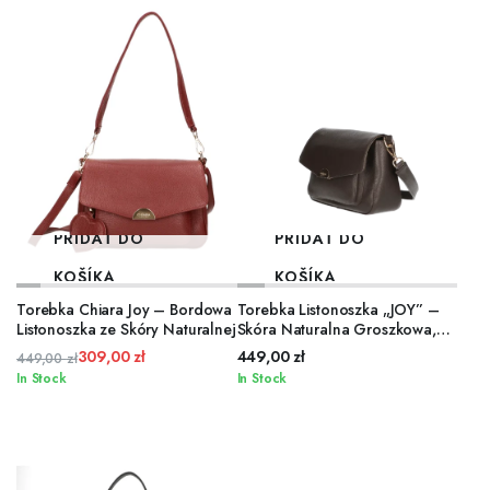
PRIDAŤ DO
PRIDAŤ DO
KOŠÍKA
KOŠÍKA
Torebka Chiara Joy – Bordowa
Torebka Listonoszka „JOY” –
Listonoszka ze Skóry Naturalnej
Skóra Naturalna Groszkowa,
Czekolada
309,00
zł
449,00
zł
449,00
zł
Pôvodná
Aktuálna
In Stock
In Stock
cena
cena
bola:
je:
449,00 zł.
309,00 zł.