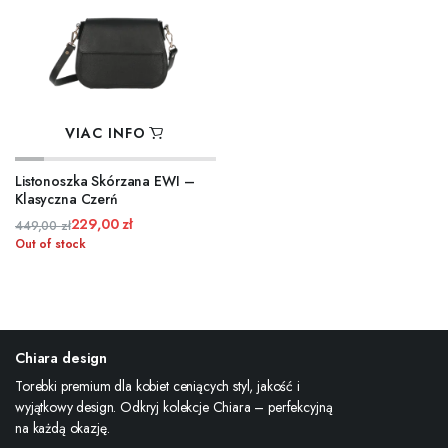
VIAC INFO
Listonoszka Skórzana EWI –
Klasyczna Czerń
229,00
zł
449,00
zł
Pôvodná
Aktuálna
Out of stock
cena
cena
bola:
je:
449,00 zł.
229,00 zł.
Chiara design
Torebki premium dla kobiet ceniących styl, jakość i
wyjątkowy design. Odkryj kolekcje Chiara – perfekcyjną
na każdą okazję.