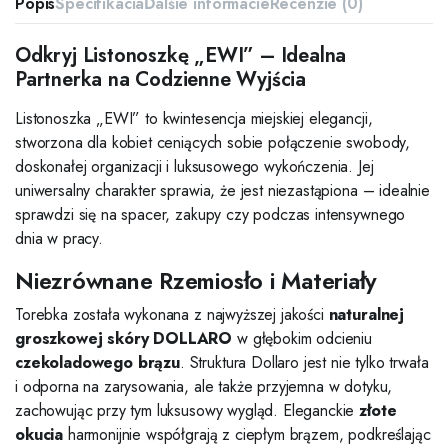
Popis
Špecifikácia
Ďalšie informácie
Recenzie (0)
Odkryj Listonoszkę „EWI” – Idealna
Partnerka na Codzienne Wyjścia
Listonoszka „EWI” to kwintesencja miejskiej elegancji,
stworzona dla kobiet ceniących sobie połączenie swobody,
doskonałej organizacji i luksusowego wykończenia. Jej
uniwersalny charakter sprawia, że jest niezastąpiona – idealnie
sprawdzi się na spacer, zakupy czy podczas intensywnego
dnia w pracy.
Niezrównane Rzemiosło i Materiały
Torebka została wykonana z najwyższej jakości
naturalnej
groszkowej skóry DOLLARO
w głębokim odcieniu
czekoladowego brązu
. Struktura Dollaro jest nie tylko trwała
i odporna na zarysowania, ale także przyjemna w dotyku,
zachowując przy tym luksusowy wygląd. Eleganckie
złote
okucia
harmonijnie współgrają z ciepłym brązem, podkreślając