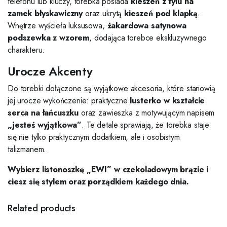
telefonu lub kluczy, torebka posiada
kieszeń z tyłu na
zamek błyskawiczny
oraz ukrytą
kieszeń pod klapką
.
Wnętrze wyścieła luksusowa,
żakardowa satynowa
podszewka z wzorem
, dodająca torebce ekskluzywnego
charakteru.
Urocze Akcenty
Do torebki dołączone są wyjątkowe akcesoria, które stanowią
jej urocze wykończenie: praktyczne
lusterko w kształcie
serca na łańcuszku
oraz zawieszka z motywującym napisem
„jesteś wyjątkowa”
. Te detale sprawiają, że torebka staje
się nie tylko praktycznym dodatkiem, ale i osobistym
talizmanem.
Wybierz listonoszkę „EWI” w czekoladowym brązie i
ciesz się stylem oraz porządkiem każdego dnia.
Related products