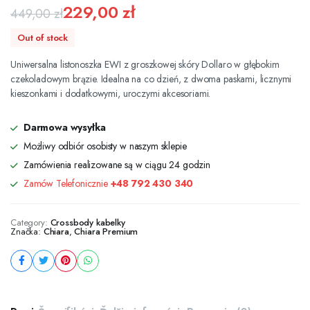
229,00
zł
449,00
zł
Pôvodná
Aktuálna
Out of stock
cena
cena
Uniwersalna listonoszka EWI z groszkowej skóry Dollaro w głębokim
bola:
je:
czekoladowym brązie. Idealna na co dzień, z dwoma paskami, licznymi
kieszonkami i dodatkowymi, uroczymi akcesoriami.
449,00 zł.
229,00 zł.
Darmowa wysyłka
Możliwy odbiór osobisty w naszym sklepie
Zamówienia realizowane są w ciągu 24 godzin
Zamów Telefonicznie
+48 792 430 340
Category:
Crossbody kabelky
Značka:
Chiara
,
Chiara Premium