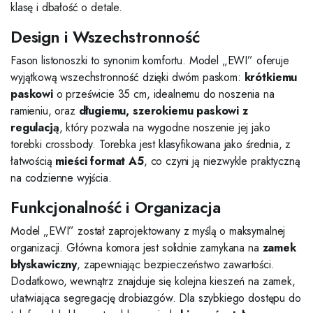
klasę i dbałość o detale.
Design i Wszechstronność
Fason listonoszki to synonim komfortu. Model „EWI” oferuje
wyjątkową wszechstronność dzięki dwóm paskom:
krótkiemu
paskowi
o prześwicie 35 cm, idealnemu do noszenia na
ramieniu, oraz
długiemu, szerokiemu paskowi z
regulacją
, który pozwala na wygodne noszenie jej jako
torebki crossbody. Torebka jest klasyfikowana jako średnia, z
łatwością
mieści format A5
, co czyni ją niezwykle praktyczną
na codzienne wyjścia.
Funkcjonalność i Organizacja
Model „EWI” został zaprojektowany z myślą o maksymalnej
organizacji. Główna komora jest solidnie zamykana na
zamek
błyskawiczny
, zapewniając bezpieczeństwo zawartości.
Dodatkowo, wewnątrz znajduje się kolejna kieszeń na zamek,
ułatwiająca segregację drobiazgów. Dla szybkiego dostępu do