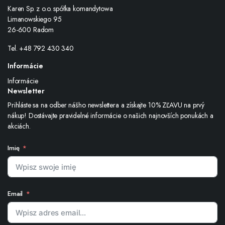
Karen Sp. z o.o. spółka komandytowa
Limanowskiego 95
26-600 Radom
Tel. +48 792 430 340
Informácie
Informácie
Newsletter
Prihláste sa na odber nášho newslettera a získajte 10% ZĽAVU na prvý
nákup! Dostávajte pravidelné informácie o našich najnovších ponukách a
akciách.
Imię
Email