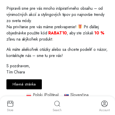
Pripravili sme pre vás mnoho inšpiratívneho obsahu – od
výnimočných akcií a stylingových tipov po najnovšie trendy
zo sveta módy.
Na privítanie pre vás máme prekvapenie!
Pri ďalšej
objednávke použite kód
RABAT10
, aby ste získali
10 %
zľavu na akýkoľvek produkt.
Ak máte akékoľvek otázky alebo sa chcete podeliť o názor,
kontaktujte nás – sme tu pre vás!
S pozdravom,
Tím Chiara
Hlavná stránka
Polski
(
Polština
)
Slovenčina
Store
Search
Account