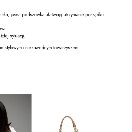
cka, jasna podszewka ułatwiają utrzymanie porządku.
owi.
dej sytuacji.
oim stylowym i niezawodnym towarzyszem.