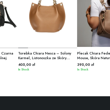
ADD TO CART
ADD TO
– Czarna
Torebka Chiara Nesca – Solony
Plecak Chiara Fed
lnej
Karmel, Listonoszka ze Skóry
Mouse, Skóra Natur
Naturalnej (Bez Logo)
405,00
zł
395,00
zł
In Stock
In Stock