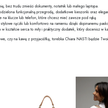
ię, bez trudu zmieści dokumenty, notatnik lub małego laptopa.
zielona funkcjonalną przegrodą, dodatkowe kieszonki oraz elegan
 na klucze lub telefon, które chcesz mieć zawsze pod ręką.
a stylowe rączki lub komfortowo na ramieniu dzięki dopinanemu pask
 kształcie serca to miły i praktyczny dodatek, który docenisz w każ
sowe, czy na kawę z przyjaciółką, torebka Chiara NASTI będzie Tw