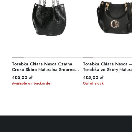
ADD TO CART
READ MORE
Torebka Chiara Nesca Czarna
Torebka Chiara Nesca 
Croko Skóra Naturalna Srebrne
Torebka ze Skóry Natura
Okucia (Bez Logo)
405,00
zł
405,00
zł
Available on backorder
Out of stock