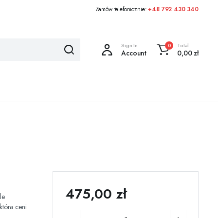
Zamów telefonicznie:
+48 792 430 340
Sign In
Total
0
Account
0,00
zł
475,00
zł
le
która ceni
Torebka