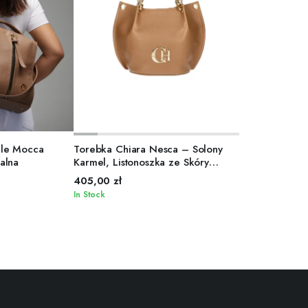
 CART
ADD TO CART
ele Mocca
Torebka Chiara Nesca – Solony
alna
Karmel, Listonoszka ze Skóry
Naturalnej
405,00
zł
In Stock