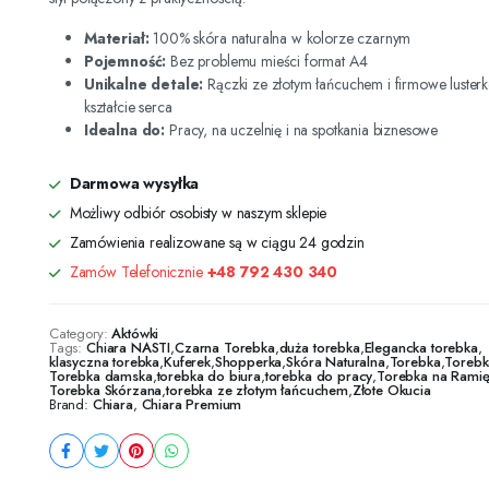
Materiał:
100% skóra naturalna w kolorze czarnym
Pojemność:
Bez problemu mieści format A4
Unikalne detale:
Rączki ze złotym łańcuchem i firmowe luster
kształcie serca
Idealna do:
Pracy, na uczelnię i na spotkania biznesowe
Darmowa wysyłka
Możliwy odbiór osobisty w naszym sklepie
Zamówienia realizowane są w ciągu 24 godzin
Zamów Telefonicznie
+48 792 430 340
Category:
Aktówki
Tags:
Chiara NASTI
,
Czarna Torebka
,
duża torebka
,
Elegancka torebka
,
klasyczna torebka
,
Kuferek
,
Shopperka
,
Skóra Naturalna
,
Torebka
,
Torebk
Torebka damska
,
torebka do biura
,
torebka do pracy
,
Torebka na Rami
Torebka Skórzana
,
torebka ze złotym łańcuchem
,
Złote Okucia
Brand:
Chiara
,
Chiara Premium