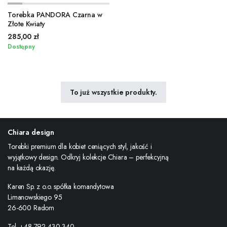
Torebka PANDORA Czarna w
Złote Kwiaty
285,00
zł
Dostępny
To już wszystkie produkty.
Chiara design
Torebki premium dla kobiet ceniących styl, jakość i
wyjątkowy design. Odkryj kolekcje Chiara – perfekcyjną
na każdą okazję.
Karen Sp. z o.o. spółka komandytowa
Limanowskiego 95
26-600 Radom
Tel. +48 792 430 340