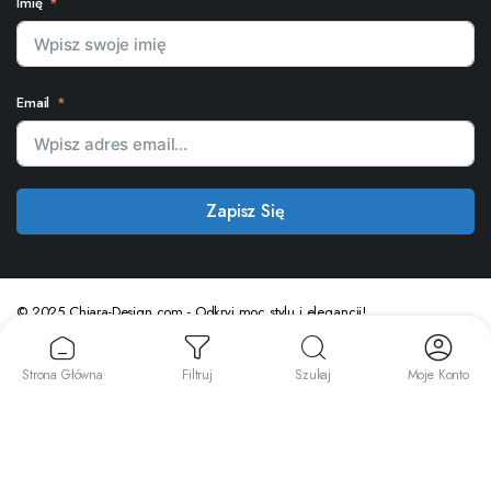
Imię
Email
Zapisz Się
© 2025 Chiara-Design.com - Odkryj moc stylu i elegancji!
Strona Główna
Filtruj
Szukaj
Moje Konto
Polski
Slovenčina
(
Słowacki
)
English
(
Angielski
)